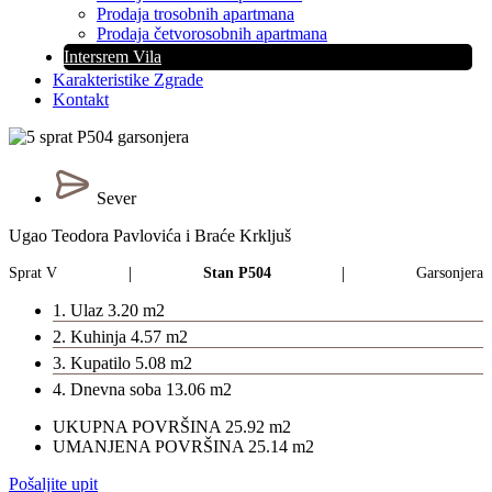
Prodaja trosobnih apartmana
Prodaja četvorosobnih apartmana
Intersrem Vila
Karakteristike Zgrade
Kontakt
Sever
Ugao Teodora Pavlovića i Braće Krkljuš
|
|
Sprat V
Stan P504
Garsonjera
1.
Ulaz
3.20 m2
2.
Kuhinja
4.57 m2
3.
Kupatilo
5.08 m2
4.
Dnevna soba
13.06 m2
UKUPNA POVRŠINA
25.92 m2
UMANJENA POVRŠINA
25.14 m2
Pošaljite upit