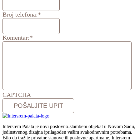
Broj telefona:
*
Komentar:
*
CAPTCHA
Intersrem
Palata je novi
poslovno-stambeni objekat
u Novom Sadu
,
jedinstvenog
dizajna
i
prilagođen vašim
svakodnevnim
potrebama
.
Bilo da tražite privatne stanove ili poslovne apartmane,
Intersrem