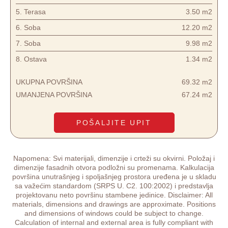
5.
Terasa
3.50 m2
6.
Soba
12.20 m2
7.
Soba
9.98 m2
8.
Ostava
1.34 m2
UKUPNA POVRŠINA
69.32 m2
UMANJENA POVRŠINA
67.24 m2
POŠALJITE UPIT
Napomena: Svi materijali, dimenzije i crteži su okvirni. Položaj i
dimenzije fasadnih otvora podložni su promenama. Kalkulacija
površina unutrašnjeg i spoljašnjeg prostora uređena je u skladu
sa važećim standardom (SRPS U. C2. 100:2002) i predstavlja
projektovanu neto površinu stambene jedinice. Disclaimer: All
materials, dimensions and drawings are approximate. Positions
and dimensions of windows could be subject to change.
Calculation of internal and external area is fully compliant with