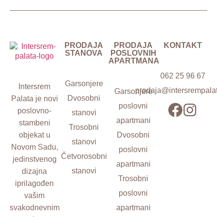
PRODAJA
PRODAJA
KONTAKT
STANOVA
POSLOVNIH
APARTMANA
062 25 96 67
Garsonjere
Intersrem
prodaja@intersrempalat
Garsonjere
Dvosobni
Palata je novi
poslovni
poslovno-
stanovi
apartmani
stambeni
Trosobni
objekat
u
Dvosobni
stanovi
Novom Sadu
,
poslovni
Četvorosobni
jedinstvenog
apartmani
stanovi
dizajna
Trosobni
i
prilagođen
poslovni
vašim
svakodnevnim
apartmani