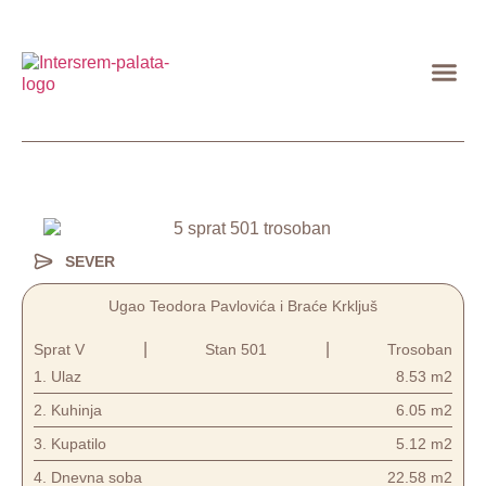
PRODAJA 
PRODAJA POS
KARAKTERISTIK
INTERSREM VI
SEVER
Ugao Teodora Pavlovića i Braće Krkljuš
|
|
Sprat V
Stan 501
Trosoban
1.
Ulaz
8.53 m2
2.
Kuhinja
6.05 m2
3.
Kupatilo
5.12 m2
4.
Dnevna soba
22.58 m2