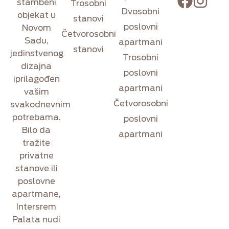
stambeni
Trosobni
Dvosobni
objekat
u
stanovi
poslovni
Novom
Četvorosobni
Sadu
,
apartmani
stanovi
jedinstvenog
Trosobni
dizajna
poslovni
i
prilagođen
apartmani
vašim
Četvorosobni
svakodnevnim
potrebama
.
poslovni
Bilo da
apartmani
tražite
privatne
stanove ili
poslovne
apartmane,
Intersrem
Palata nudi