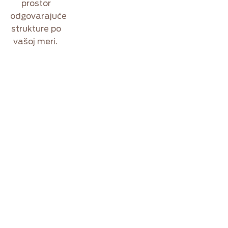
prostor
odgovarajuće
strukture
po
vašoj meri
.