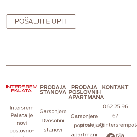
CAPTCHA
PRODAJA
PRODAJA
KONTAKT
STANOVA
POSLOVNIH
APARTMANA
062 25 96
Intersrem
Garsonjere
Palata je
67
Garsonjere
Dvosobni
novi
prodaja@intersrempal
poslovni
stanovi
poslovno-
apartmani